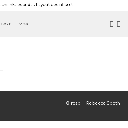
hränkt oder das Layout beeinflusst.
Text
Vita
© resp. – Rebecca Speth